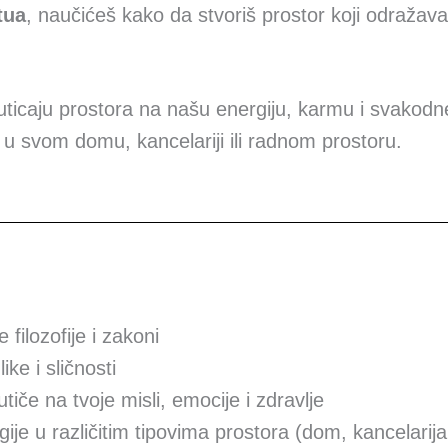
tua
, naučićeš kako da stvoriš prostor koji odražava 
uticaju prostora na našu energiju, karmu i svakodne
u u svom domu, kancelariji ili radnom prostoru.
 filozofije i zakoni
ke i sličnosti
tiče na tvoje misli, emocije i zdravlje
e u različitim tipovima prostora (dom, kancelarija,