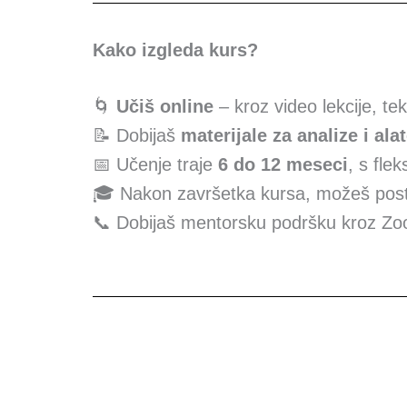
Kako izgleda kurs?
🌀
Učiš online
– kroz video lekcije, te
📝 Dobijaš
materijale za analize i ala
📅 Učenje traje
6 do 12 meseci
, s fle
🎓 Nakon završetka kursa, možeš posta
📞 Dobijaš mentorsku podršku kroz Zo