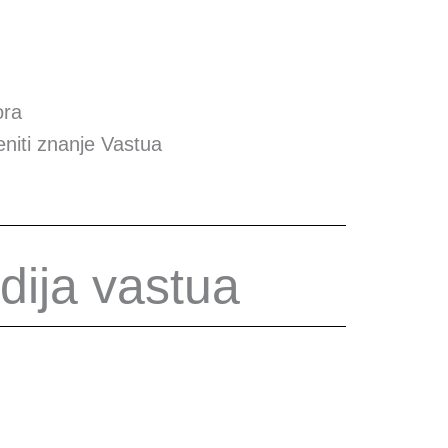
ora
eniti znanje Vastua
dija vastua