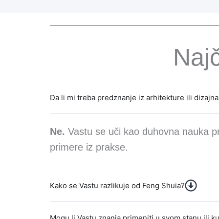
Najč
Da li mi treba predznanje iz arhitekture ili dizajn
Ne.
Vastu se uči kao duhovna nauka pro
primere iz prakse.
Kako se Vastu razlikuje od Feng Shuia?
Mogu li Vastu znanja primeniti u svom stanu ili k