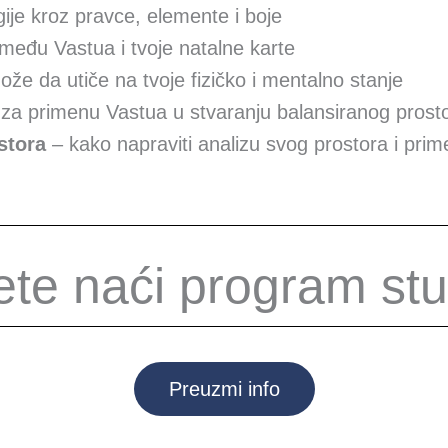
je kroz pravce, elemente i boje
među Vastua i tvoje natalne karte
že da utiče na tvoje fizičko i mentalno stanje
i za primenu Vastua u stvaranju balansiranog prost
stora
– kako napraviti analizu svog prostora i prim
e naći program stu
Preuzmi info