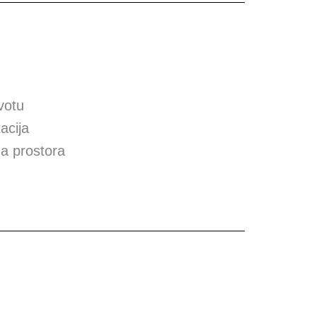
votu
acija
ma prostora