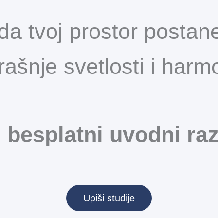
da tvoj prostor postane
rašnje svetlosti i harmo
 besplatni uvodni ra
Upiši studije