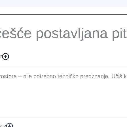
ešće postavljana pi
a?
stora – nije potrebno tehničko predznanje. Učiš k
ući?