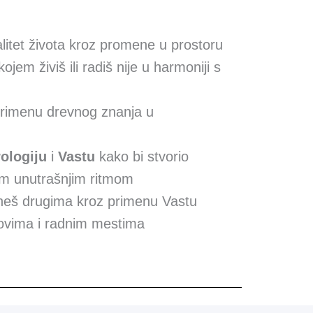
litet života kroz promene u prostoru
em živiš ili radiš nije u harmoniji s
primenu drevnog znanja u
rologiju
i
Vastu
kako bi stvorio
jim unutrašnjim ritmom
eš drugima kroz primenu Vastu
movima i radnim mestima