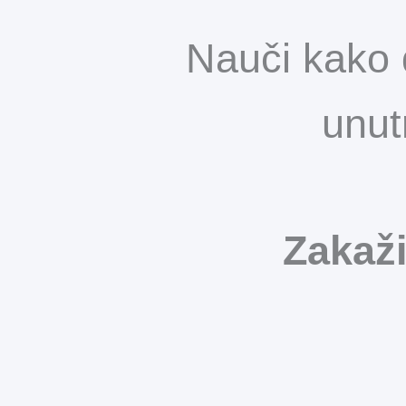
Nauči kako 
unut
Zakaži