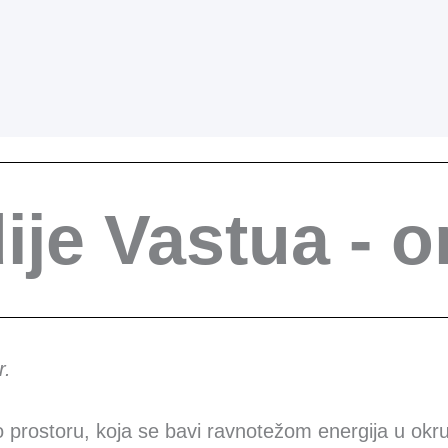
ije Vastua - o
r.
 prostoru, koja se bavi ravnotežom energija u okruž