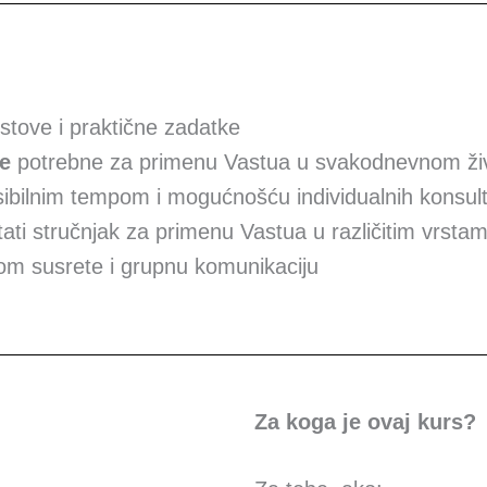
kstove i praktične zadatke
te
potrebne za primenu Vastua u svakodnevnom ži
ksibilnim tempom i mogućnošću individualnih konsult
ti stručnjak za primenu Vastua u različitim vrsta
om susrete i grupnu komunikaciju
Za koga je ovaj kurs?