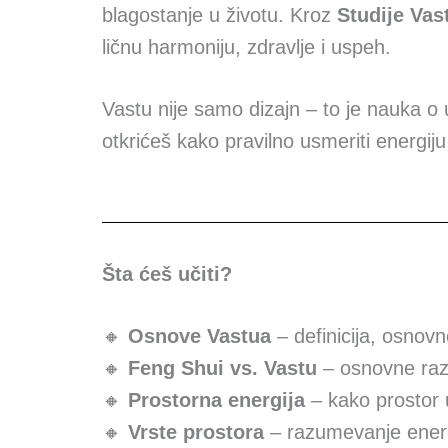
blagostanje u životu. Kroz
Studije Vas
ličnu harmoniju, zdravlje i uspeh.
Vastu nije samo dizajn – to je nauka o 
otkrićeš kako pravilno usmeriti energij
Šta ćeš učiti?
🔸
Osnove Vastua
– definicija, osnovne
🔸
Feng Shui vs. Vastu
– osnovne razli
🔸
Prostorna energija
– kako prostor u
🔸
Vrste prostora
– razumevanje energij