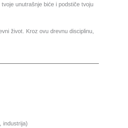
tvoje unutrašnje biće i podstiče tvoju
vni život. Kroz ovu drevnu disciplinu,
 industrija)