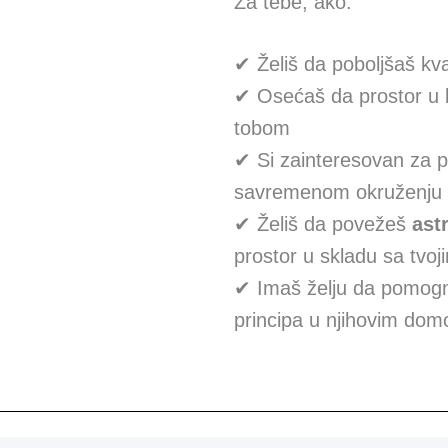
Za tebe, ako:
✔ Želiš da poboljšaš kva
✔ Osećaš da prostor u koj
tobom
✔ Si zainteresovan za 
savremenom okruženju
✔ Želiš da povežeš
ast
prostor u skladu sa tvo
✔ Imaš želju da pomogn
principa u njihovim do