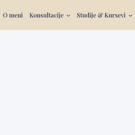
O meni
Konsultacije
Studije & Kursevi