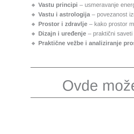
🔸
Vastu principi
– usmeravanje energi
🔸
Vastu i astrologija
– povezanost iz
🔸
Prostor i zdravlje
– kako prostor mo
🔸
Dizajn i uređenje
– praktični savet
🔸
Praktične vežbe i analiziranje pro
Ovde možet